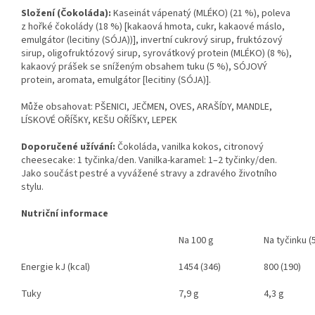
Složení (Čokoláda):
Kaseinát vápenatý (MLÉKO) (21 %), poleva
z hořké čokolády (18 %) [kakaová hmota, cukr, kakaové máslo,
emulgátor (lecitiny (SÓJA))], invertní cukrový sirup, fruktózový
sirup, oligofruktózový sirup, syrovátkový protein (MLÉKO) (8 %),
kakaový prášek se sníženým obsahem tuku (5 %), SÓJOVÝ
protein, aromata, emulgátor [lecitiny (SÓJA)].
Může obsahovat: PŠENICI, JEČMEN, OVES, ARAŠÍDY, MANDLE,
LÍSKOVÉ OŘÍŠKY, KEŠU OŘÍŠKY, LEPEK
Doporučené užívání:
Čokoláda, vanilka kokos, citronový
cheesecake: 1 tyčinka/den. Vanilka-karamel: 1–2 tyčinky/den.
Jako součást pestré a vyvážené stravy a zdravého životního
stylu.
Nutriční informace
Na 100 g
Na tyčinku (
Energie kJ (kcal)
1454 (346)
800 (190)
Tuky
7,9 g
4,3 g