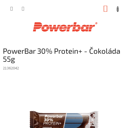
Přejít
NÁKUP
na
obsah
KOŠÍK
PowerBar 30% Protein+ - Čokoláda
55g
21362042