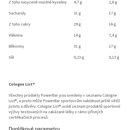
Z toho nasycené mastné kyseliny
4,7 g
2,6 g
Sacharidy
31 g
17 g
Z toho cukry
29 g
16 g
Vláknina
14 g
7,4 g
Bílkoviny
31 g
17 g
Sůl
0,23 g
0,13 g
Cologne List®
Všechny produkty PowerBar jsou uvedeny v seznamu Cologne
List®, a proto může PowerBar sportovcům nabídnout ještě větší
jistotu a důvěru. Cologne List® uvádí seznam produktů sportovní
výživy testovaných na zakázané látky v rámci přísných
certifikačních procesů.
Doplňkové parametry