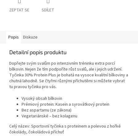
ZEPTAT SE
SDÍLET
Popis
Diskuze
Detailní popis produktu
Dopřejte svým svalům po intenzivním tréninku extra porcí
bílkovin. Nejen že tím podpoříte růst svalů, ale i jejich udržení.
Tyčinka 30% Protein Plus je bohatá na vysoce kvalitní bílkoviny a
chutná lahodně. Se čtyřmi různými příchutěmi si můžete vybrat
tu pravou tyčinku pro vás.
Vysoký obsah bílkovin
Prémiový protein: Kasein a syrovátkový protein
Bez aspartamu (ze zákona)
Vegetariánské – bez kolagenu
Celý název: Sportovní tyčinka s proteinem a polevou z hořké
čokolády, čokoládová příchuť