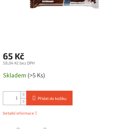
65 Kč
58,04 Kč bez DPH
Měrná
Skladem
(>5 Ks)
cena:
Přidat do košíku
Detailní informace