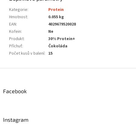
Kategorie
:
Protein
Hmotnost
:
0.055 kg
EAN
:
4029679520028
Kofein
:
Ne
Produkt
:
30% Protein+
Příchuť
:
Čokoláda
Počet kusů v balení
:
15
Z
á
p
a
Facebook
t
í
Instagram