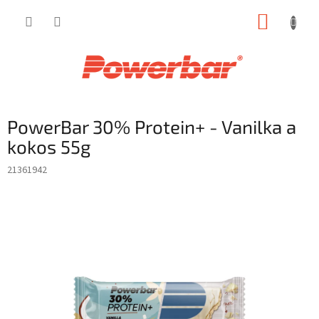
Přejít
NÁKUP
na
obsah
KOŠÍK
PowerBar 30% Protein+ - Vanilka a
kokos 55g
21361942