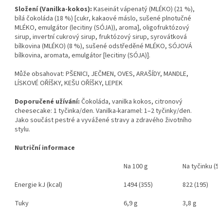
Složení (Vanilka-kokos):
Kaseinát vápenatý (MLÉKO) (21 %),
bílá čokoláda (18 %) [cukr, kakaové máslo, sušené plnotučné
MLÉKO, emulgátor (lecitiny (SÓJA)), aroma], oligofruktózový
sirup, invertní cukrový sirup, fruktózový sirup, syrovátková
bílkovina (MLÉKO) (8 %), sušené odstředěné MLÉKO, SÓJOVÁ
bílkovina, aromata, emulgátor [lecitiny (SÓJA)].
Může obsahovat: PŠENICI, JEČMEN, OVES, ARAŠÍDY, MANDLE,
LÍSKOVÉ OŘÍŠKY, KEŠU OŘÍŠKY, LEPEK
Doporučené užívání:
Čokoláda, vanilka kokos, citronový
cheesecake: 1 tyčinka/den. Vanilka-karamel: 1–2 tyčinky/den.
Jako součást pestré a vyvážené stravy a zdravého životního
stylu.
Nutriční informace
Na 100 g
Na tyčinku (
Energie kJ (kcal)
1494 (355)
822 (195)
Tuky
6,9 g
3,8 g