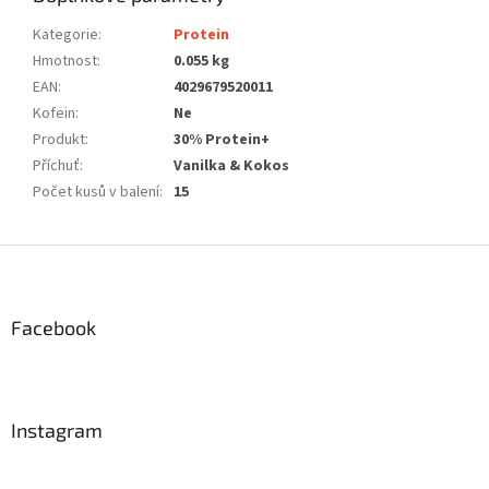
Kategorie
:
Protein
Hmotnost
:
0.055 kg
EAN
:
4029679520011
Kofein
:
Ne
Produkt
:
30% Protein+
Příchuť
:
Vanilka & Kokos
Počet kusů v balení
:
15
Z
á
p
a
Facebook
t
í
Instagram