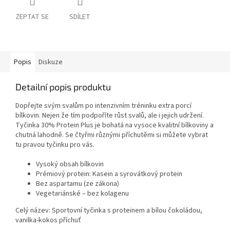
ZEPTAT SE
SDÍLET
Popis
Diskuze
Detailní popis produktu
Dopřejte svým svalům po intenzivním tréninku extra porcí
bílkovin. Nejen že tím podpoříte růst svalů, ale i jejich udržení.
Tyčinka 30% Protein Plus je bohatá na vysoce kvalitní bílkoviny a
chutná lahodně. Se čtyřmi různými příchutěmi si můžete vybrat
tu pravou tyčinku pro vás.
Vysoký obsah bílkovin
Prémiový protein: Kasein a syrovátkový protein
Bez aspartamu (ze zákona)
Vegetariánské – bez kolagenu
Celý název: Sportovní tyčinka s proteinem a bílou čokoládou,
vanilka-kokos příchuť