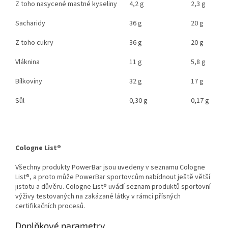
Z toho nasycené mastné kyseliny
4,2 g
2,3 g
Sacharidy
36 g
20 g
Z toho cukry
36 g
20 g
Vláknina
11 g
5,8 g
Bílkoviny
32 g
17 g
Sůl
0,30 g
0,17 g
Cologne List®
Všechny produkty PowerBar jsou uvedeny v seznamu Cologne
List®, a proto může PowerBar sportovcům nabídnout ještě větší
jistotu a důvěru. Cologne List® uvádí seznam produktů sportovní
výživy testovaných na zakázané látky v rámci přísných
certifikačních procesů.
Doplňkové parametry