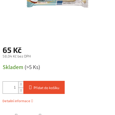
65 Kč
58,04 Kč bez DPH
Měrná
Skladem
(>5 Ks)
cena:
Přidat do košíku
Detailní informace