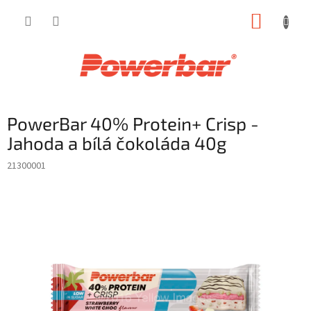
Přejít
NÁKUP
na
obsah
KOŠÍK
PowerBar 40% Protein+ Crisp -
Jahoda a bílá čokoláda 40g
21300001