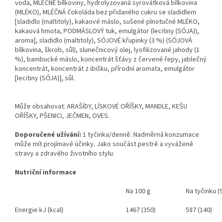
voda, MLÉČNÉ bílkoviny, hydrolyzovaná syrovátková bílkovina
(MLÉKO), MLÉČNÁ čokoláda bez přidaného cukru se sladidlem
[sladidlo (maltitoly), kakaové máslo, sušené plnotučné MLÉKO,
kakaová hmota, PODMÁSLOVÝ tuk, emulgátor (lecitiny (SÓJA)),
aroma], sladidlo (maltitoly), SÓJOVÉ křupinky (3 %) (SÓJOVÁ
bílkovina, škrob, sůl), slunečnicový olej, lyofilizované jahody (1
%), bambucké máslo, koncentrát šťávy z červené řepy, jablečný
koncentrát, koncentrát z ibišku, přírodní aromata, emulgátor
[lecitiny (SÓJA)], sůl.
Může obsahovat: ARAŠÍDY, LÍSKOVÉ OŘÍŠKY, MANDLE, KEŠU
OŘÍŠKY, PŠENICI, JEČMEN, OVES.
Doporučené užívání:
1 tyčinka/denně. Nadměrná konzumace
může mít projímavé účinky. Jako součást pestré a vyvážené
stravy a zdravého životního stylu.
Nutriční informace
Na 100 g
Na tyčinku (
Energie kJ (kcal)
1467 (350)
587 (140)