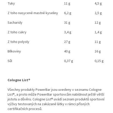
Tuky
11 g
4,5 g
Z toho nasycené mastné kyseliny
6,2 g
2,5 g
Sacharidy
31 g
12 g
Z toho cukry
3,4 g
1,4 g
Z toho polyoly
27 g
11 g
Bílkoviny
40 g
16 g
Sůl
0,37 g
0,15 g
Cologne List®
Všechny produkty PowerBar jsou uvedeny v seznamu Cologne
List®, a proto může PowerBar sportovcům nabídnout ještě větší
jistotu a důvěru. Cologne List® uvádí seznam produktů sportovní
výživy testovaných na zakázané látky v rámci přísných
certifikačních procesů.