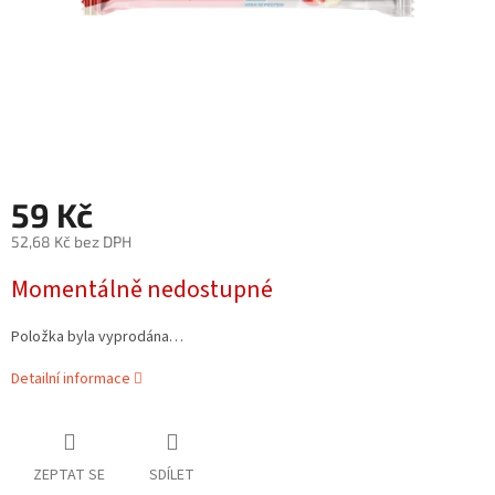
59 Kč
52,68 Kč bez DPH
Měrná
Momentálně nedostupné
cena:
Položka byla vyprodána…
Detailní informace
ZEPTAT SE
SDÍLET