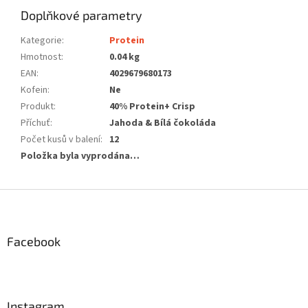
Doplňkové parametry
Kategorie
:
Protein
Hmotnost
:
0.04 kg
EAN
:
4029679680173
Kofein
:
Ne
Produkt
:
40% Protein+ Crisp
Příchuť
:
Jahoda & Bílá čokoláda
Počet kusů v balení
:
12
Položka byla vyprodána…
Z
á
p
a
Facebook
t
í
Instagram