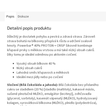
Popis
Diskuze
Detailní popis produktu
Důležitý je dostatek pohybu a pestrá a zdravá strava. Zároveň
strava bohatá na bílkoviny přispívá k růstu a udržení svalové
hmoty. Powerbar® 40% PROTEIN + CRISP šikovně kombinuje
křupavé prvky s měkkou vrstvou a má také nízký obsah cukrů.
Díky tomu je ideální odměnou po aktivním cvičení.
Vysoký obsah bílkovin 40 %
Nízký obsah cukrů
Lahodná směs křupavosti a měkkosti
Ideální mezi jídly nebo po cvičení
Složení (Bílá čokoláda a jahoda):
Bílá čokoláda bez přidaného
cukru se sladidlem (20 %) [sladidlo (maltitoly), kakaové máslo,
sušené plnotučné MLÉKO, emulgátor (lecitiny)], zvlhčovadla
(glycerol, sorbitoly), kaseinát vápenatý (MLÉKO), hydrolyzovaný
kolagen, syrovátková bílkovina (MLÉKO), plnidlo (polydextróza),