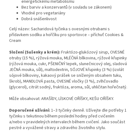
energetickému metabolismu
Bez barviv a konzervantů (v souladu se zákonem)
Vhodné pro vegetariány
Dobrá snášenlivost
Celý název: Sacharidová tyčinka s ovesnými otrubami s
přídavkem sodíku a hořčíku pro sportovce – příchuť Cookies &
Cream
Složení (Sušenky a krém):
Fruktózo-glukózový sirup, OVESNÉ
otruby (15 %), rýžová mouka, MLÉČNÁ bílkovina, rýžové křupinky
(rýžová mouka, cukr, PŠENIČNÝ lepek, slunečnicový olej, sladová
JEČNÁ mouka, sůl), maltodextrin, SÓJOVÉ křupinky (3 %) (izolát
sójové bílkoviny, kakaový prášek se sníženým obsahem tuku,
škrob), MANDLOVÁ pasta, OVESNÉ vločky (3 %), zvlhčovadlo
(glycerol), citrát sodný, fruktóza, aroma, sůl, uhličitan hořečnatý.
Může obsahovat: ARAŠÍDY, LÍSKOVÉ OŘÍŠKY, KEŠU OŘÍŠKY.
Doporučené užívání:
1–3 tyčinky denně. Užívejte dle potřeby 1
tyčinku s tekutinou během poslední hodiny před cvičením
a/nebo v pravidelných intervalech během cvičení. Jako součást
pestré a vyvážené stravy a zdravého životního stylu.