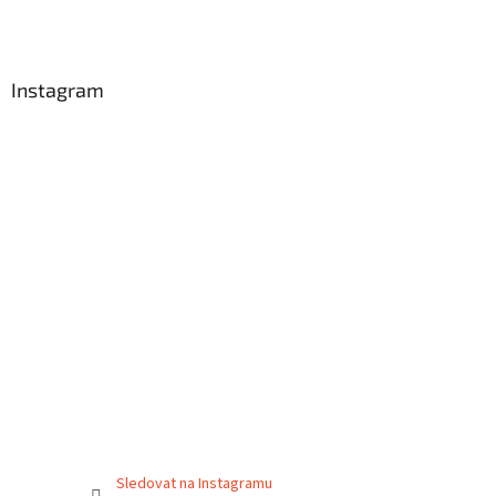
t
í
Instagram
Sledovat na Instagramu