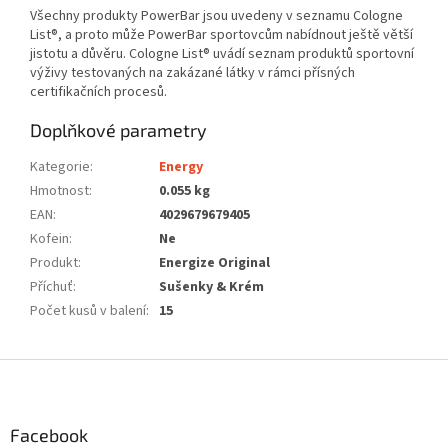
Všechny produkty PowerBar jsou uvedeny v seznamu Cologne
List®, a proto může PowerBar sportovcům nabídnout ještě větší
jistotu a důvěru. Cologne List® uvádí seznam produktů sportovní
výživy testovaných na zakázané látky v rámci přísných
certifikačních procesů.
Doplňkové parametry
Kategorie
:
Energy
Hmotnost
:
0.055 kg
EAN
:
4029679679405
Kofein
:
Ne
Produkt
:
Energize Original
Příchuť
:
Sušenky & Krém
Počet kusů v balení
:
15
Z
á
p
a
Facebook