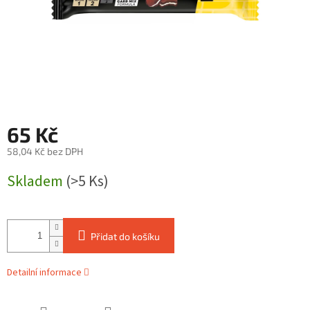
65 Kč
58,04 Kč bez DPH
Měrná
Skladem
(>5 Ks)
cena:
Přidat do košíku
Detailní informace