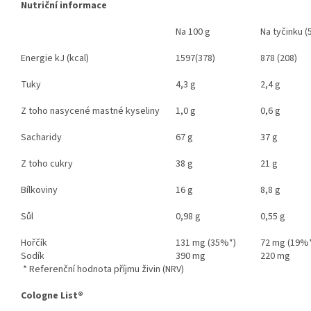
Nutriční informace
Na 100 g
Na tyčinku (
Energie kJ (kcal)
1597(378)
878 (208)
Tuky
4,3 g
2,4 g
Z toho nasycené mastné kyseliny
1,0 g
0,6 g
Sacharidy
67 g
37 g
Z toho cukry
38 g
21 g
Bílkoviny
16 g
8,8 g
Sůl
0,98 g
0,55 g
Hořčík
131 mg (35%*)
72 mg (19%
Sodík
390 mg
220 mg
* Referenční hodnota příjmu živin (NRV)
Cologne List®