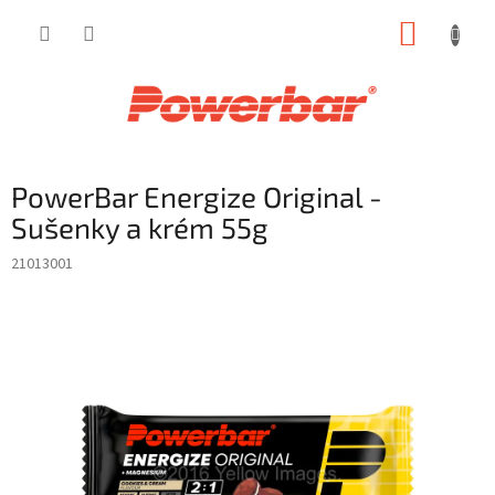
Přejít
NÁKUP
na
obsah
KOŠÍK
PowerBar Energize Original -
Sušenky a krém 55g
21013001