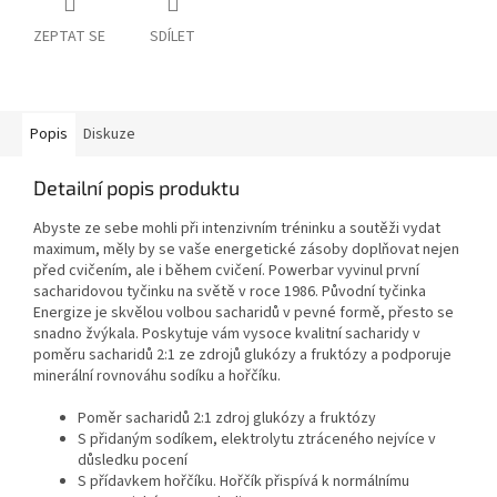
ZEPTAT SE
SDÍLET
Popis
Diskuze
Detailní popis produktu
Abyste ze sebe mohli při intenzivním tréninku a soutěži vydat
maximum, měly by se vaše energetické zásoby doplňovat nejen
před cvičením, ale i během cvičení. Powerbar vyvinul první
sacharidovou tyčinku na světě v roce 1986. Původní tyčinka
Energize je skvělou volbou sacharidů v pevné formě, přesto se
snadno žvýkala. Poskytuje vám vysoce kvalitní sacharidy v
poměru sacharidů 2:1 ze zdrojů glukózy a fruktózy a podporuje
minerální rovnováhu sodíku a hořčíku.
Poměr sacharidů 2:1 zdroj glukózy a fruktózy
S přidaným sodíkem, elektrolytu ztráceného nejvíce v
důsledku pocení
S přídavkem hořčíku. Hořčík přispívá k normálnímu